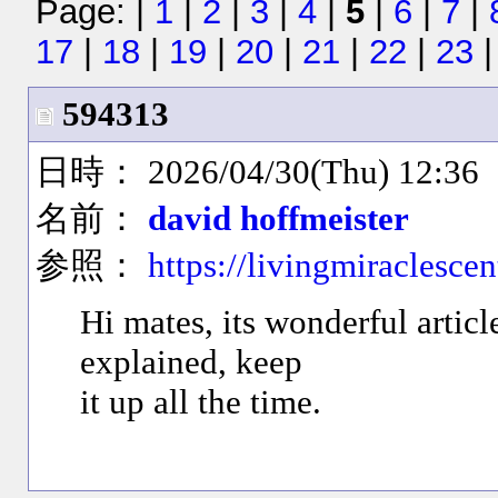
Page: |
1
|
2
|
3
|
4
|
5
|
6
|
7
|
17
|
18
|
19
|
20
|
21
|
22
|
23
594313
日時： 2026/04/30(Thu) 12:36
名前：
david hoffmeister
参照：
https://livingmiraclescen
Hi mates, its wonderful artic
explained, keep
it up all the time.