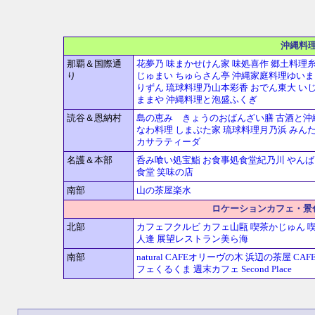
沖縄料
那覇＆国際通
花夢乃
味まかせけん家
味処喜作
郷土料理
り
じゅまい
ちゅらさん亭
沖縄家庭料理ゆいま
りずん
琉球料理乃山本彩香
おでん東大
い
ままや
沖縄料理と泡盛ふくぎ
読谷＆恩納村
島の恵み きょうのおばんざい膳
古酒と沖
なわ料理 しまぶた家
琉球料理月乃浜
みんた
カサラティーダ
名護＆本部
呑み喰い処宝鮨
お食事処食堂紀乃川
やんば
食堂
笑味の店
南部
山の茶屋楽水
ロケーションカフェ・景
北部
カフェフクルビ
カフェ山甌
喫茶かじゅん
人逢
展望レストラン美ら海
南部
natural CAFEオリーヴの木
浜辺の茶屋
CAF
フェくるくま
週末カフェ Second Place