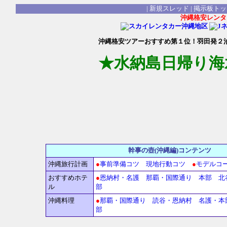
|
新規スレッド
|
掲示板トッ
沖縄格安レンタ
沖縄格安ツアーおすすめ第１位！羽田発２
★水納島日帰り海
幹事の壺(沖縄編
沖縄旅行計画
●
事前準備コツ
現地行動コツ
●
モデルコ
おすすめホテ
●
恩納村・名護
那覇・国際通り
本部
北
ル
部
沖縄料理
●
那覇・国際通り
読谷・恩納村
名護・本
部