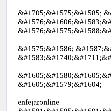
&#1705;&#1575;&#1585; &
&#1576;&#1606;&#1583;&#
&#1576;&#1575;&#1588;&#
&#1575;&#1586; &#1587;&
&#1583;&#1740;&#1711;&#
&#1605;&#1580;&#1605;&#
&#1605;&#1579;&#1604;
enfejaronline
&#1581;&#1585;&#1601;&#