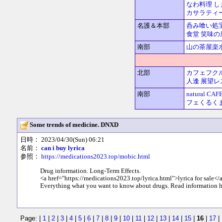
なわ料理 し
カサラティ
名護＆本部
呑み喰い処
食堂
笑味の
南部
山の茶屋楽
北部
カフェフク
人逢
展望レ
南部
natural 
フェくるく
Some trends of medicine. DNXD
日時： 2023/04/30(Sun) 06:21
名前：
can i buy lyrica
参照：
https://medications2023.top/mobic.html
Drug information. Long-Term Effects.
<a href="https://medications2023.top/lyrica.html">lyrica for sale</
Everything what you want to know about drugs. Read information h
Page: |
1
|
2
|
3
|
4
|
5
|
6
|
7
|
8
|
9
|
10
|
11
|
12
|
13
|
14
|
15
|
16
|
17
|