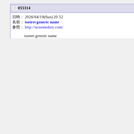
055314
日時： 2026/04/19(Sun) 20:52
名前：
isotret generic name
参照：
http://acnemedsrx.com/
isotret generic name
638496
日時： 2026/04/19(Sun) 15:42
名前：
domain hosting
参照：
https://www.myskyhost.com
Yes! Finally something about web hosting.
963311
日時： 2026/04/19(Sun) 13:32
名前：
do you need special towels for babies
参照：
https://www.dubaitowels.com/