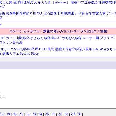
まぶた家
琉球料理月乃浜
みんたま（mintama）
泡盛パブ読谷物語
沖縄捜索料
ーダ
宝鮨
お食事処食堂紀乃川
やんばる島豚七厘焼満味
とり好
百年古家大家
アト
店
水
ロケーションカフェ・景色の良いカフェレストランの口コミ情報
ルビ
カフェ山甌
喫茶かじゅん
喫茶風の丘
やちむん喫茶シーサー園
ブリリア
ストラン美ら海
CAFEオリーヴの木
浜辺の茶屋
CAFE風樹
黒糖工房青空喫茶八風畑
cafe やぶさち
ま
週末カフェ Second Place
a>
ere.
18
|
19
|
20
|
21
|
22
|
23
|
24
|
25
|
26
|
27
|
28
|
29
|
30
|