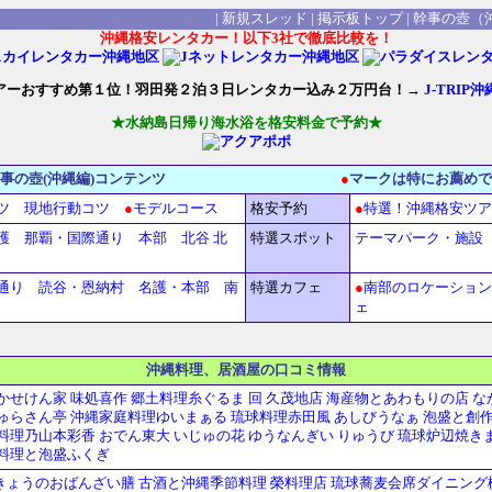
|
新規スレッド
|
掲示板トップ
|
幹事の壺（
沖縄格安レンタカー！以下3社で徹底比較を！
アーおすすめ第１位！羽田発２泊３日レンタカー込み２万円台！→
J-TRIP
★水納島日帰り海水浴を格安料金で予約★
幹事の壺(沖縄編)コンテンツ
●
マークは特にお薦めで
ツ
現地行動コツ
●
モデルコース
格安予約
●
特選！沖縄格安ツア
護
那覇・国際通り
本部
北谷
北
特選スポット
テーマパーク・施設
通り
読谷・恩納村
名護・本部
南
特選カフェ
●
南部のロケーション
ェ
沖縄料理、居酒屋の口コミ情報
かせけん家
味処喜作
郷土料理糸ぐるま
回 久茂地店
海産物とあわもりの店 な
ゅらさん亭
沖縄家庭料理ゆいまぁる
琉球料理赤田風
あしびうなぁ
泡盛と創作
料理乃山本彩香
おでん東大
いじゅの花
ゆうなんぎい
りゅうび
琉球炉辺焼き
料理と泡盛ふくぎ
きょうのおばんざい膳
古酒と沖縄季節料理 榮料理店
琉球蕎麦会席ダイニング