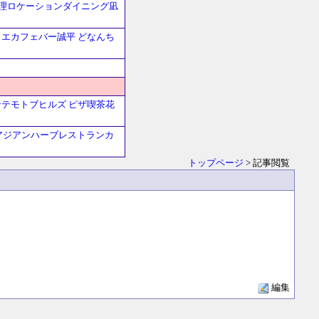
理ロケーションダイニング凪
リエカフェバー誠平
どなんち
ンテモトブヒルズ
ピザ喫茶花
アジアンハーブレストランカ
トップページ
> 記事閲覧
編集