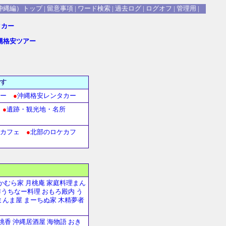
沖縄編）トップ
|
留意事項
|
ワード検索
|
過去ログ
|
ログオフ
|
管理用
|
沖縄格安ツアー
す
ー
●
沖縄格安レンタカー
●
遺跡・観光地・名所
カフェ
●
北部のロケカフ
かむら家
月桃庵
家庭料理まん
うちなー料理 おもろ殿内
う
まんま屋
まーちぬ家
木精夢者
桃香
沖縄居酒屋 海物語
おき