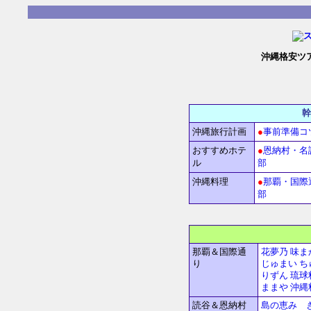
沖縄格安ツ
沖縄旅行計画
●
事前準備コ
おすすめホテ
●
恩納村・名
ル
部
沖縄料理
●
那覇・国際
部
那覇＆国際通
花夢乃
味ま
り
じゅまい
ち
りずん
琉球
ままや
沖縄
読谷＆恩納村
島の恵み 