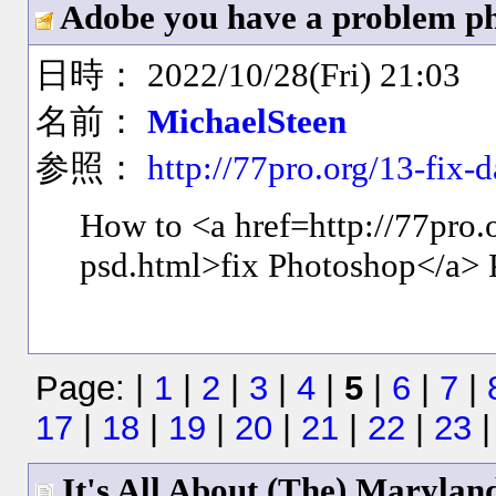
Adobe you have a problem p
日時： 2022/10/28(Fri) 21:03
名前：
MichaelSteen
参照：
http://77pro.org/13-fix
How to <a href=http://77pro
psd.html>fix Photoshop</a> P
Page: |
1
|
2
|
3
|
4
|
5
|
6
|
7
|
17
|
18
|
19
|
20
|
21
|
22
|
23
It's All About (The) Marylan