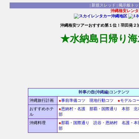
|
新規スレッド
|
掲示板トッ
沖縄格安レンタ
沖縄格安ツアーおすすめ第１位！羽田発２
★水納島日帰り海
幹事の壺(沖縄編
沖縄旅行計画
●
事前準備コツ
現地行動コツ
●
モデルコ
おすすめホテ
●
恩納村・名護
那覇・国際通り
本部
北
ル
部
沖縄料理
●
那覇・国際通り
読谷・恩納村
名護・本
部