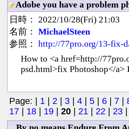
Adobe you have a problem p
日時： 2022/10/28(Fri) 21:03
名前：
MichaelSteen
参照：
http://77pro.org/13-fix
How to <a href=http://77pro
psd.html>fix Photoshop</a> P
Page: |
1
|
2
|
3
|
4
|
5
|
6
|
7
|
17
|
18
|
19
|
20
|
21
|
22
|
23
By no means Endure From Ap