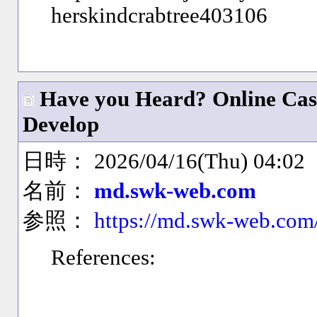
herskindcrabtree403106
Have you Heard? Online Casi
Develop
日時： 2026/04/16(Thu) 04:02
名前：
md.swk-web.com
参照：
https://md.swk-web.com
References: