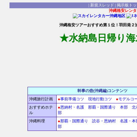
|
新規スレッド
|
掲示板トッ
沖縄格安レンタ
沖縄格安ツアーおすすめ第１位！羽田発２
★水納島日帰り海
幹事の壺(沖縄編
沖縄旅行計画
●
事前準備コツ
現地行動コツ
●
モデルコ
おすすめホテ
●
恩納村・名護
那覇・国際通り
本部
北
ル
部
沖縄料理
●
那覇・国際通り
読谷・恩納村
名護・本
部