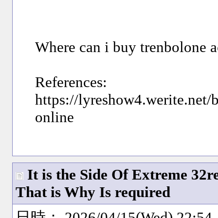
Where can i buy trenbolone a
References:
https://lyreshow4.werite.net/
online
It is the Side Of Extreme 32r
That is Why Is required
日時： 2026/04/15(Wed) 22:54