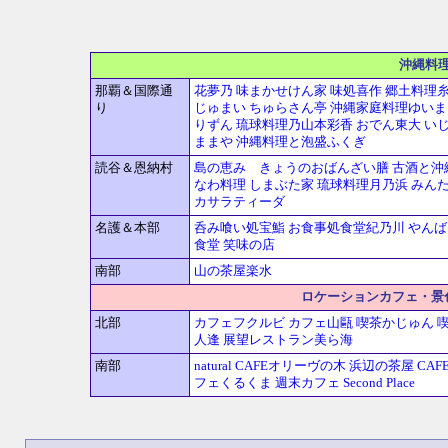
沖縄料
那覇＆国際通
花夢乃
味まかせけん家
味処喜作
郷土料理
り
じゅまい
ちゅらさん亭
沖縄家庭料理ゆいま
りずん
琉球料理乃山本彩香
おでん東大
い
ままや
沖縄料理と泡盛ふくぎ
読谷＆恩納村
島の恵み きょうのおばんざい膳
古酒と沖
なわ料理 しまぶた家
琉球料理月乃浜
みんた
カサラティーダ
名護＆本部
呑み喰い処宝鮨
お食事処食堂紀乃川
やんば
食堂
笑味の店
南部
山の茶屋楽水
ロケーションカフェ・景
北部
カフェフクルビ
カフェ山甌
喫茶かじゅん
人逢
展望レストラン美ら海
南部
natural CAFEオリーヴの木
浜辺の茶屋
CAF
フェくるくま
週末カフェ Second Place