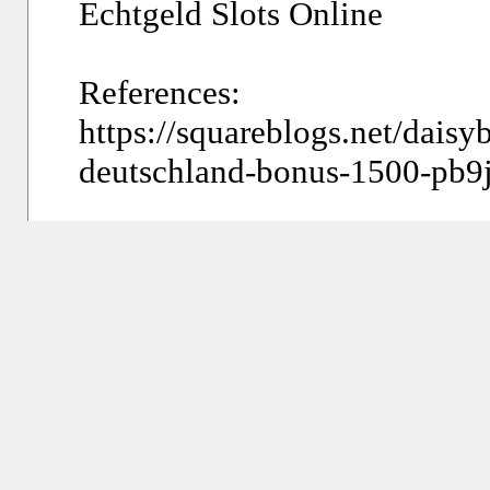
Echtgeld Slots Online
References:
https://squareblogs.net/daisy
deutschland-bonus-1500-pb9
Make the most Out Of Echtge
Einzahlung
日時： 2026/04/14(Tue) 08:54
名前：
downarchive.org
参照：
http://downarchive.org/u