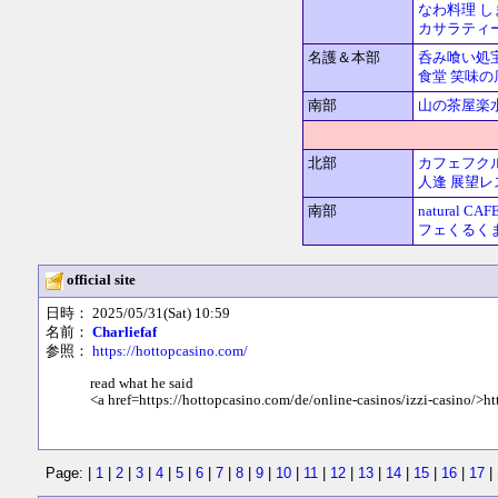
なわ料理 し
カサラティ
名護＆本部
呑み喰い処
食堂
笑味の
南部
山の茶屋楽
北部
カフェフク
人逢
展望レ
南部
natural 
フェくるく
official site
日時： 2025/05/31(Sat) 10:59
名前：
Charliefaf
参照：
https://hottopcasino.com/
read what he said
<a href=https://hottopcasino.com/de/online-casinos/izzi-casino/>ht
Page: |
1
|
2
|
3
|
4
|
5
|
6
|
7
|
8
|
9
|
10
|
11
|
12
|
13
|
14
|
15
|
16
|
17
|