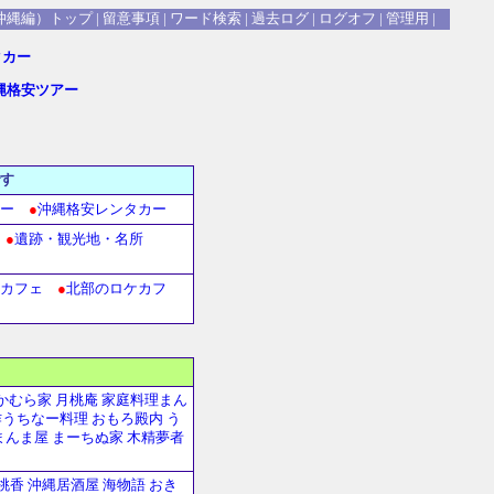
沖縄編）トップ
|
留意事項
|
ワード検索
|
過去ログ
|
ログオフ
|
管理用
|
沖縄格安ツアー
す
ー
●
沖縄格安レンタカー
●
遺跡・観光地・名所
カフェ
●
北部のロケカフ
かむら家
月桃庵
家庭料理まん
うちなー料理 おもろ殿内
う
まんま屋
まーちぬ家
木精夢者
桃香
沖縄居酒屋 海物語
おき