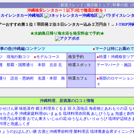
|
新規スレッド
|
掲示板トップ
|
幹事の壺（
沖縄格安レンタカー！以下3社で徹底比較を！
アーおすすめ第１位！羽田発２泊３日レンタカー込み２万円台！→
J-TRIP
★水納島日帰り海水浴を格安料金で予約★
幹事の壺(沖縄編)コンテンツ
●
マークは特にお薦めで
ツ
現地行動コツ
●
モデルコース
格安予約
●
特選！沖縄格安ツア
護
那覇・国際通り
本部
北谷
北
特選スポット
テーマパーク・施設
通り
読谷・恩納村
名護・本部
南
特選カフェ
●
南部のロケーション
ェ
沖縄料理、居酒屋の口コミ情報
かせけん家
味処喜作
郷土料理糸ぐるま
回 久茂地店
海産物とあわもりの店 な
ゅらさん亭
沖縄家庭料理ゆいまぁる
琉球料理赤田風
あしびうなぁ
泡盛と創作
料理乃山本彩香
おでん東大
いじゅの花
ゆうなんぎい
りゅうび
琉球炉辺焼き
料理と泡盛ふくぎ
きょうのおばんざい膳
古酒と沖縄季節料理 榮料理店
琉球蕎麦会席ダイニング