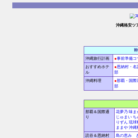
沖縄格安ツ
沖縄旅行計画
●
事前準備コ
おすすめホテ
●
恩納村・名
ル
部
沖縄料理
●
那覇・国際
部
那覇＆国際通
花夢乃
味ま
り
じゅまい
ち
りずん
琉球
ままや
沖縄
読谷＆恩納村
島の恵み 