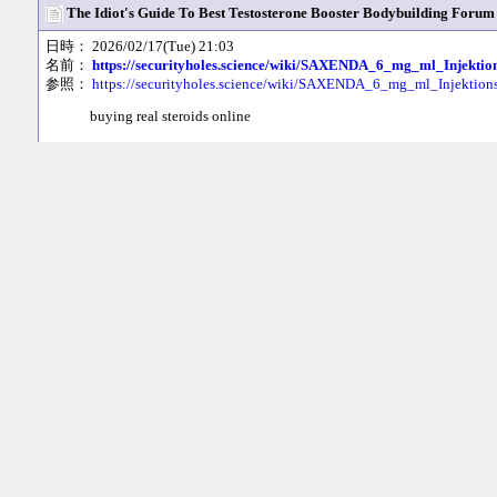
The Idiot's Guide To Best Testosterone Booster Bodybuilding Forum
日時： 2026/02/17(Tue) 21:03
名前：
https://securityholes.science/wiki/SAXENDA_6_mg_ml_Injekt
参照：
https://securityholes.science/wiki/SAXENDA_6_mg_ml_Injektio
buying real steroids online
References:
https://securityholes.science/wiki/SAXENDA_6_mg_ml_Injektio
What Shakespeare Can Teach You About Injection For Muscle Grow
日時： 2026/02/17(Tue) 20:56
名前：
fakenews.win
参照：
https://fakenews.win/wiki/Anavar_Ist_dieses_anabole_Steroid_si
where to get steroids
References:
https://fakenews.win/wiki/Anavar_Ist_dieses_anabole_Steroid_si
Bodybuilding Steroid Cycle Strategies For The Entrepreneurially C