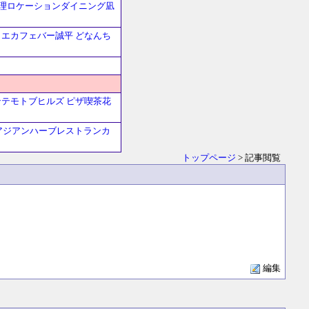
理ロケーションダイニング凪
リエカフェバー誠平
どなんち
ンテモトブヒルズ
ピザ喫茶花
アジアンハーブレストランカ
トップページ
> 記事閲覧
編集