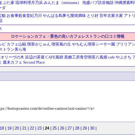
まぶた家
琉球料理月乃浜
みんたま（mintama）
泡盛パブ読谷物語
沖縄捜索料
ーダ
宝鮨
お食事処食堂紀乃川
やんばる島豚七厘焼満味
とり好
百年古家大家
アト
店
水
ロケーションカフェ・景色の良いカフェレストランの口コミ情報
ルビ
カフェ山甌
喫茶かじゅん
喫茶風の丘
やちむん喫茶シーサー園
ブリリア
ストラン美ら海
CAFEオリーヴの木
浜辺の茶屋
CAFE風樹
黒糖工房青空喫茶八風畑
cafe やぶさち
ま
週末カフェ Second Place
tps://hottopcasino.com/de/online-casinos/izzi-casino/</a>
18
|
19
|
20
|
21
|
22
|
23
|
24
|
25
|
26
|
27
|
28
|
29
|
30
|