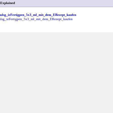
 Explained
ionslsg_ieFertigpen_5x3_ml_mit_dem_ERezept_kaufen
nslsg_ieFertigpen_5x3_ml_mit_dem_ERezept_kaufen
nslsg_ieFertigpen_5x3_ml_mit_dem_ERezept_kaufen
th
cher_zu_verwenden
cher_zu_verwenden
hallenged