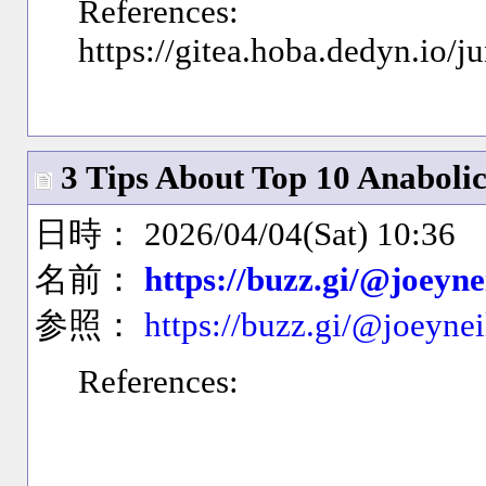
References:
https://gitea.hoba.dedyn.io/
3 Tips About Top 10 Anabolic
日時： 2026/04/04(Sat) 10:36
名前：
https://buzz.gi/@joeyn
参照：
https://buzz.gi/@joeyn
References: