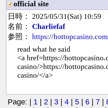
official site
日時： 2025/05/31(Sat) 10:59
名前：
Charliefaf
参照：
https://hottopcasino.com
read what he said
<a href=https://hottopcasino.
casino/>https://hottopcasino.
casino/</a>
Page: |
1
|
2
|
3
|
4
|
5
|
6
|
7
|