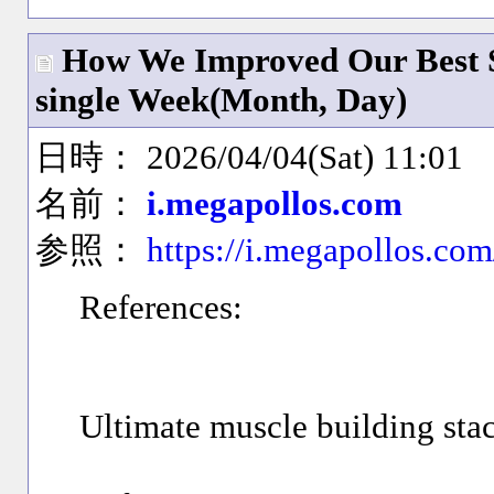
How We Improved Our Best St
single Week(Month, Day)
日時： 2026/04/04(Sat) 11:01
名前：
i.megapollos.com
参照：
https://i.megapollos.c
References:
Ultimate muscle building sta