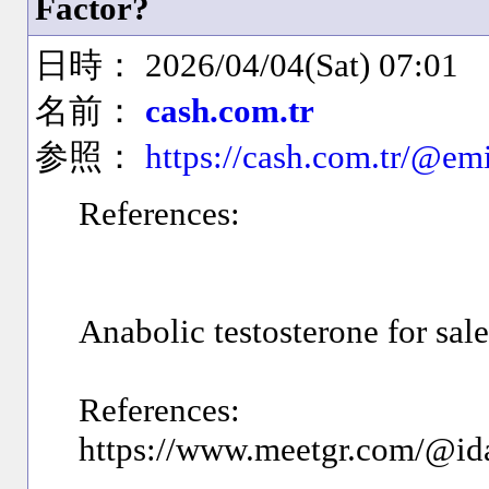
Factor?
日時： 2026/04/04(Sat) 07:01
名前：
cash.com.tr
参照：
https://cash.com.tr/@e
References:
Anabolic testosterone for sal
References:
https://www.meetgr.com/@i