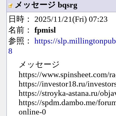
メッセージ bqsrg
日時： 2025/11/21(Fri) 07:23
名前：
fpmisl
参照：
https://slp.millingtonpu
8
メッセージ
https://www.spinsheet.com/r
https://investor18.ru/investo
https://stroyka-astana.ru/ob
https://spdm.dambo.me/forum
online-0