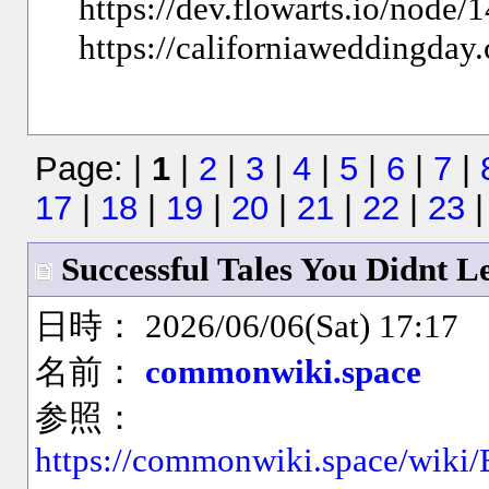
https://dev.flowarts.io/node/
https://californiaweddingda
Page: |
1
|
2
|
3
|
4
|
5
|
6
|
7
|
17
|
18
|
19
|
20
|
21
|
22
|
23
Successful Tales You Didnt 
日時： 2026/06/06(Sat) 17:17
名前：
commonwiki.space
参照：
https://commonwiki.space/wik