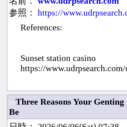
名前：
www.udrpsearch.com
参照：
https://www.udrpsearch
References:
Sunset station casino
https://www.udrpsearch.com/
Three Reasons Your Genting 
Be
日時： 2026/06/06(Sat) 07:38