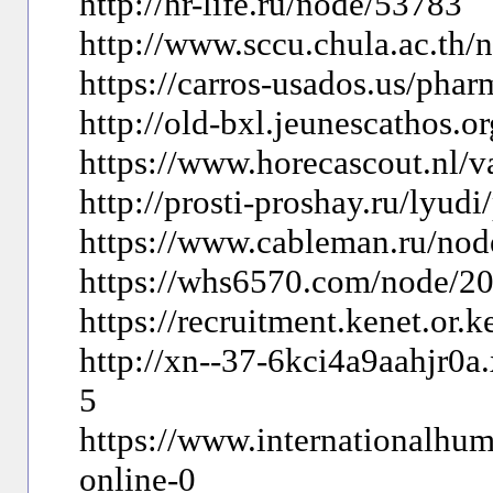
http://hr-life.ru/node/53783
http://www.sccu.chula.ac.th/
https://carros-usados.us/pha
http://old-bxl.jeunescathos.o
https://www.horecascout.nl/
http://prosti-proshay.ru/lyud
https://www.cableman.ru/no
https://whs6570.com/node/2
https://recruitment.kenet.or.
http://xn--37-6kci4a9aahjr0a
5
https://www.internationalhum
online-0