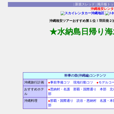
|
新規スレッド
|
掲示板トッ
沖縄格安レンタ
沖縄格安ツアーおすすめ第１位！羽田発２
★水納島日帰り海
幹事の壺(沖縄編
沖縄旅行計画
●
事前準備コツ
現地行動コツ
●
モデルコ
おすすめホテ
●
恩納村・名護
那覇・国際通り
本部
北
ル
部
沖縄料理
●
那覇・国際通り
読谷・恩納村
名護・本
部