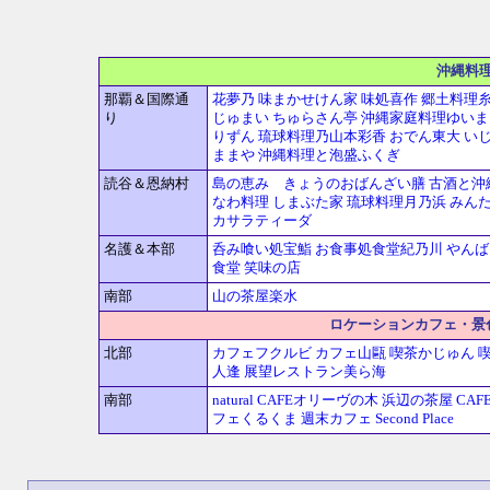
沖縄料
那覇＆国際通
花夢乃
味まかせけん家
味処喜作
郷土料理
り
じゅまい
ちゅらさん亭
沖縄家庭料理ゆいま
りずん
琉球料理乃山本彩香
おでん東大
い
ままや
沖縄料理と泡盛ふくぎ
読谷＆恩納村
島の恵み きょうのおばんざい膳
古酒と沖
なわ料理 しまぶた家
琉球料理月乃浜
みんた
カサラティーダ
名護＆本部
呑み喰い処宝鮨
お食事処食堂紀乃川
やんば
食堂
笑味の店
南部
山の茶屋楽水
ロケーションカフェ・景
北部
カフェフクルビ
カフェ山甌
喫茶かじゅん
人逢
展望レストラン美ら海
南部
natural CAFEオリーヴの木
浜辺の茶屋
CAF
フェくるくま
週末カフェ Second Place